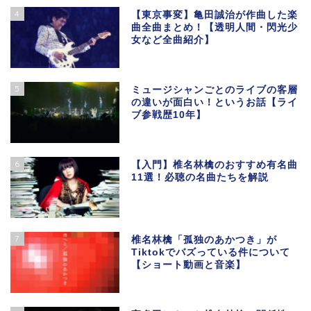
4
【東京事変】亀田誠治が作曲した楽
曲全曲まとめ！【透明人間・閃光少
女など全曲紹介】
5
ミュージシャンごとのライブの客層
の違いが面白い！というお話【ライ
ブ参戦歴10年】
6
【入門】椎名林檎のおすすめ有名曲
11選！必聴の名曲たちを解説
7
椎名林檎「孤独のあかつき」が
Tiktokでバズっている件について
【ショート動画と音楽】