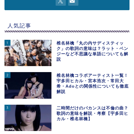
人気記事
1
椎名林檎「丸の内サディスティッ
ク」の歌詞の意味は？ラット・ベン
ジーなど不思議な単語についても解
説
2
椎名林檎コラボアーティスト一覧！
宇多田ヒカル・宮本浩次・常田大
希・Adoとの関係性についても徹底
解説
3
二時間だけのバカンスは不倫の曲？
歌詞の意味を解説・考察【宇多田ヒ
カル・椎名林檎】