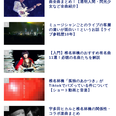
曲全曲まとめ！【透明人間・閃光少
女など全曲紹介】
5
ミュージシャンごとのライブの客層
の違いが面白い！というお話【ライ
ブ参戦歴10年】
6
【入門】椎名林檎のおすすめ有名曲
11選！必聴の名曲たちを解説
7
椎名林檎「孤独のあかつき」が
Tiktokでバズっている件について
【ショート動画と音楽】
8
宇多田ヒカルと椎名林檎の関係性・
コラボ楽曲まとめ