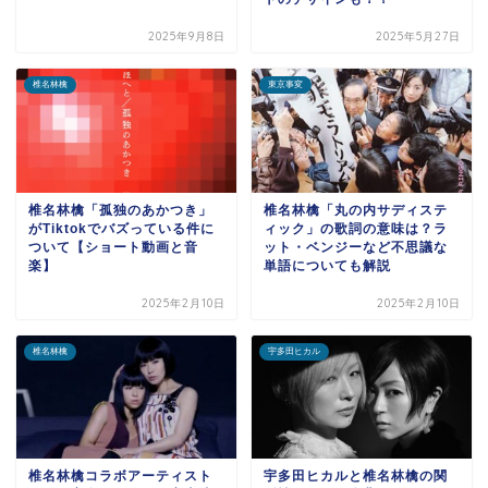
2025年9月8日
2025年5月27日
椎名林檎
東京事変
椎名林檎「孤独のあかつき」
椎名林檎「丸の内サディステ
がTiktokでバズっている件に
ィック」の歌詞の意味は？ラ
ついて【ショート動画と音
ット・ベンジーなど不思議な
楽】
単語についても解説
2025年2月10日
2025年2月10日
椎名林檎
宇多田ヒカル
椎名林檎コラボアーティスト
宇多田ヒカルと椎名林檎の関