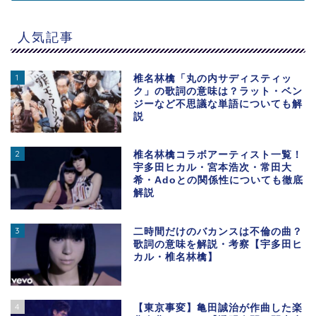
人気記事
1
椎名林檎「丸の内サディスティッ
ク」の歌詞の意味は？ラット・ベン
ジーなど不思議な単語についても解
説
2
椎名林檎コラボアーティスト一覧！
宇多田ヒカル・宮本浩次・常田大
希・Adoとの関係性についても徹底
解説
3
二時間だけのバカンスは不倫の曲？
歌詞の意味を解説・考察【宇多田ヒ
カル・椎名林檎】
4
【東京事変】亀田誠治が作曲した楽