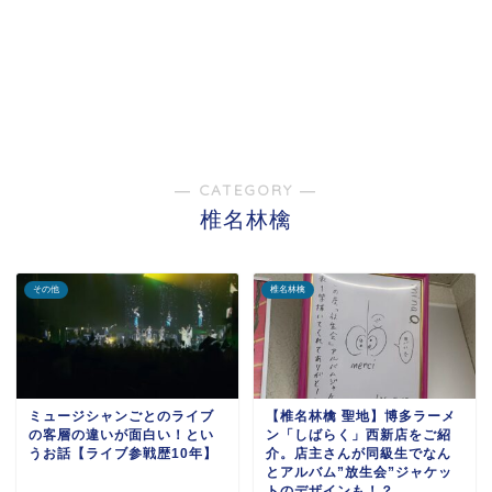
― CATEGORY ―
椎名林檎
その他
椎名林檎
ミュージシャンごとのライブ
【椎名林檎 聖地】博多ラーメ
の客層の違いが面白い！とい
ン「しばらく」西新店をご紹
うお話【ライブ参戦歴10年】
介。店主さんが同級生でなん
とアルバム”放生会”ジャケッ
トのデザインも！？