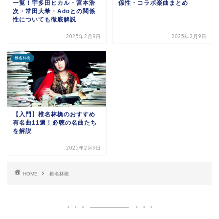
一覧！宇多田ヒカル・宮本浩
係性・コラボ楽曲まとめ
次・常田大希・Adoとの関係
性についても徹底解説
2025年2月9日
2025年2月9日
椎名林檎
【入門】椎名林檎のおすすめ
有名曲11選！必聴の名曲たち
を解説
2025年2月9日
HOME
椎名林檎