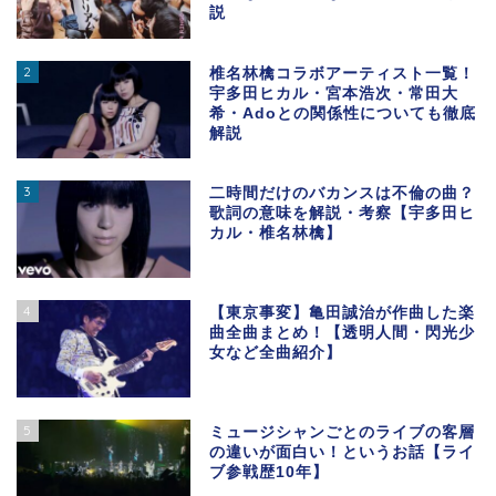
説
2
椎名林檎コラボアーティスト一覧！
宇多田ヒカル・宮本浩次・常田大
希・Adoとの関係性についても徹底
解説
3
二時間だけのバカンスは不倫の曲？
歌詞の意味を解説・考察【宇多田ヒ
カル・椎名林檎】
4
【東京事変】亀田誠治が作曲した楽
曲全曲まとめ！【透明人間・閃光少
女など全曲紹介】
5
ミュージシャンごとのライブの客層
の違いが面白い！というお話【ライ
ブ参戦歴10年】