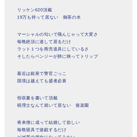
リッケン620頂戴
19万も持って居ない 御茶の水
マーシャルの匂いで飛んじゃって大変さ
毎晩絶頂に達して居るだけ
ラット１つを商売道具にしているさ
そしたらベンジーが肺に映ってトリップ
最近は銀座で警官ごっこ
国境は越えても盛者必衰
領収書を書いて頂戴
税理士なんて就いて居ない 後楽園
将来僧に成って結婚して欲しい
毎晩寝具で遊戯するだけ