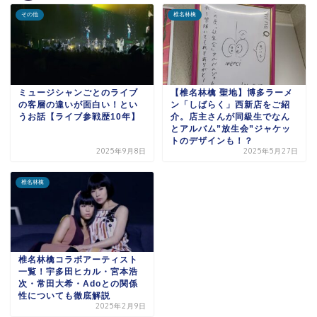
その他
椎名林檎
ミュージシャンごとのライブ
【椎名林檎 聖地】博多ラーメ
の客層の違いが面白い！とい
ン「しばらく」西新店をご紹
うお話【ライブ参戦歴10年】
介。店主さんが同級生でなん
とアルバム”放生会”ジャケッ
トのデザインも！？
2025年9月8日
2025年5月27日
椎名林檎
椎名林檎コラボアーティスト
一覧！宇多田ヒカル・宮本浩
次・常田大希・Adoとの関係
性についても徹底解説
2025年2月9日