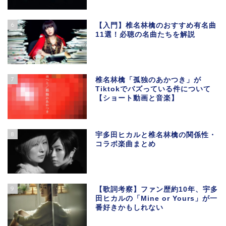
6
【入門】椎名林檎のおすすめ有名曲
11選！必聴の名曲たちを解説
7
椎名林檎「孤独のあかつき」が
Tiktokでバズっている件について
【ショート動画と音楽】
8
宇多田ヒカルと椎名林檎の関係性・
コラボ楽曲まとめ
9
【歌詞考察】ファン歴約10年、宇多
田ヒカルの「Mine or Yours」が一
番好きかもしれない